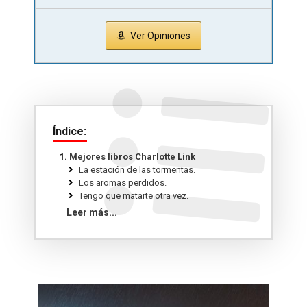
Ver Opiniones
Índice:
Mejores libros Charlotte Link
La estación de las tormentas.
Los aromas perdidos.
Tengo que matarte otra vez.
Los lazos de la tierra.
Leer más...
El engaño.
En la guarida del zorro.
¿De quién te escondes?.