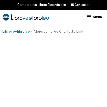
Saltar
Comparativa Libros Electrónicos
Contactar
al
contenido
Menu
Libroveolibroleo
»
Mejores libros Charlotte Link