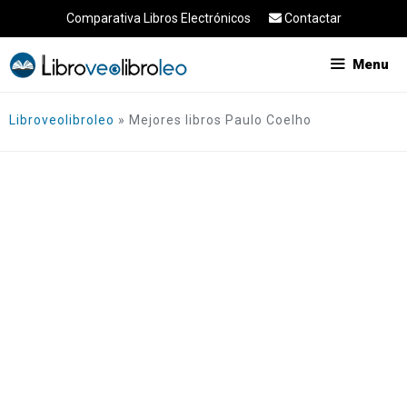
Saltar
Comparativa Libros Electrónicos
Contactar
al
contenido
Menu
Libroveolibroleo
»
Mejores libros Paulo Coelho