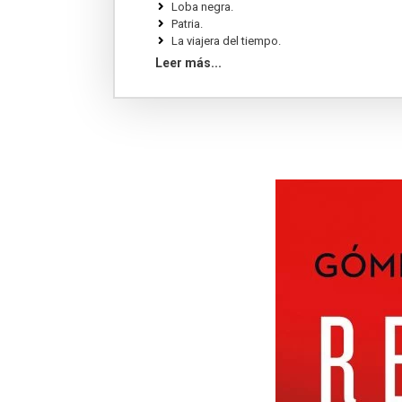
Loba negra.
Patria.
La viajera del tiempo.
La última cripta.
Leer más...
La sombra del viento.
El libro negro de las horas.
Sidi.
Redención.
Las hijas del Capitán.
Capitán Riley.
La catedral del mar.
El lazarillo de Tormes.
Nada.
Don Quijote de la Mancha.
El cuco de cristal.
La Regenta.
Los renglones torcidos de Dios.