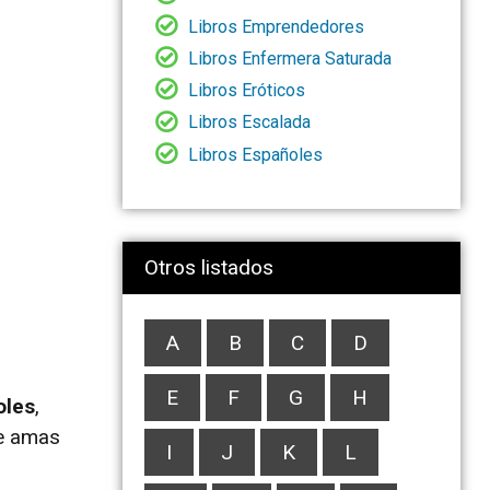
Libros Emprendedores
Libros Enfermera Saturada
Libros Eróticos
Libros Escalada
Libros Españoles
Otros listados
A
B
C
D
E
F
G
H
oles
,
te amas
I
J
K
L