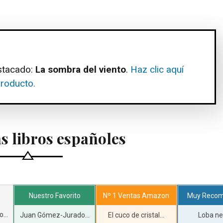
stacado:
La sombra del viento
.
Haz clic aquí
producto.
s libros españoles
Nuestro Favorito
Nº 1 Ventas Amazon
Muy Reco
...
Juan Gómez-Jurado...
El cuco de cristal...
Loba neg