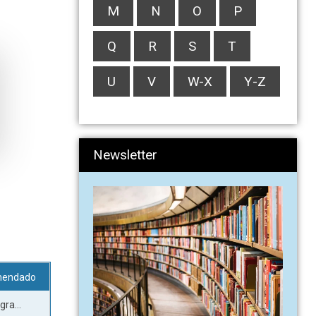
M
N
O
P
Q
R
S
T
U
V
W-X
Y-Z
Newsletter
mendado
ra...