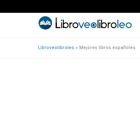
Saltar
al
contenido
Libroveolibroleo
»
Mejores libros españoles