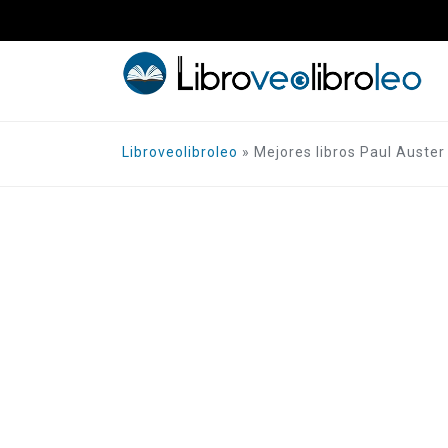
Saltar
al
contenido
Libroveolibroleo
»
Mejores libros Paul Auster