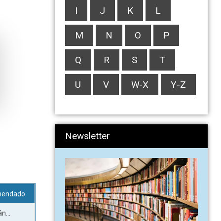
I
J
K
L
M
N
O
P
Q
R
S
T
U
V
W-X
Y-Z
Newsletter
mendado
n...