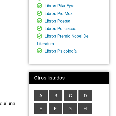
Libros Pilar Eyre
Libros Pio Moa
Libros Poesía
Libros Policiacos
Libros Premio Nobel De
Literatura
Libros Psicología
Otros listados
A
B
C
D
quí una
E
F
G
H