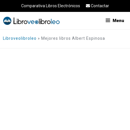
Saltar
Comparativa Libros Electrónicos
Contactar
al
contenido
Menu
Libroveolibroleo
»
Mejores libros Albert Espinosa