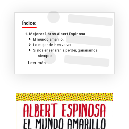
Índice:
Mejores libros Albert Espinosa
El mundo amarillo.
Lo mejor de ir es volver.
Si nos enseñaran a perder, ganaríamos
siempre.
Finales que merecen una historia.
Leer más...
El mundo azul ama tu caos.
Brújulas que buscan sonrisas perdidas.
Si tu me dices ven lo dejo todo... pero dime
ven.
Lo que te diré cuando te vuelva a ver.
Todo lo que podríamos haber sido tú y yo si
no fuéramos tú y yo.
Estaba preparado para todo menos para ti.
La noche que nos escuchamos. Una historia
luminosa que te enseña a luchar.