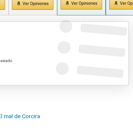
Ver Opiniones
Ver Op
s
Ver Opiniones
masiado.
ETA.