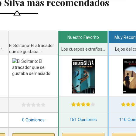
o Silva más recomendados
Nuestro Favorito
Muy Reco
El Solitario: El atracador
...
Los cuerpos extraños...
Lejos del c
que se gustaba ...
151 Opiniones
110 Opi
0 Opiniones