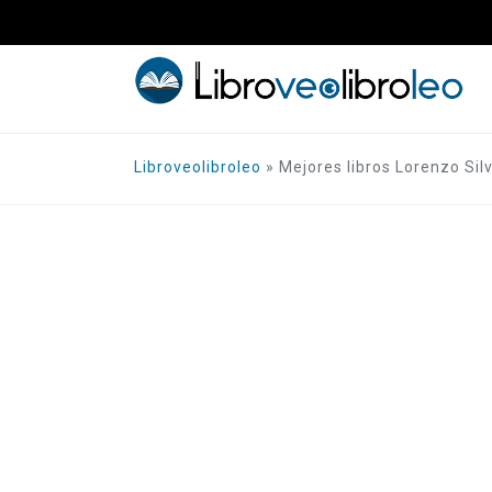
Saltar
al
contenido
Libroveolibroleo
»
Mejores libros Lorenzo Sil