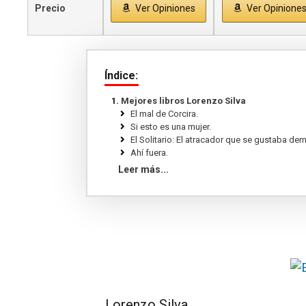
Precio
Ver Opiniones
Ver Opinione
Índice:
Mejores libros Lorenzo Silva
El mal de Corcira.
Si esto es una mujer.
El Solitario: El atracador que se gustaba de
Ahí fuera.
Los cuerpos extraños.
Leer más...
Lejos del corazón.
La marca del meridiano.
Donde los escorpiones.
Sangre, sudor y paz: La Guardia Civil contra 
Serie Bevilacqua y Chamorro (Pack) .
El lejano país de los estanques.
La niebla y la doncella.
Tantos lobos.
El alquimista impaciente.
Música para feos.
Lorenzo Silva