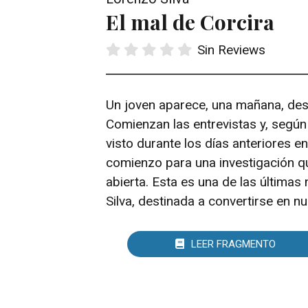
Y al final, la guerra: La aventura de las tropa
El mal de Corcira
Recordarán tu nombre.
Donde uno cae.
Sin Reviews
Un joven aparece, una mañana, des
Comienzan las entrevistas y, según 
visto durante los días anteriores e
comienzo para una investigación qu
abierta. Esta es una de las últimas
Silva, destinada a convertirse en n
LEER FRAGMENTO