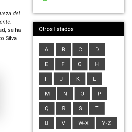
queza del
ente.
Otros listados
ad, se ha
o Silva
A
B
C
D
E
F
G
H
I
J
K
L
M
N
O
P
Q
R
S
T
U
V
W-X
Y-Z