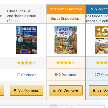
Muy Reco
Nº 1 Ventas Amazon
Dinosaurios. La
de
enciclopedia visual
Los Dinosauri
Busca Dinosaurios...
(Conoc...
cosas que debe
543 Opiniones
276 Opi
73 Opiniones
Ver Opiniones
Ver Op
s
Ver Opiniones