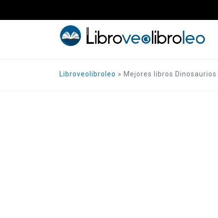
Saltar
al
contenido
Libroveolibroleo
»
Mejores libros Dinosaurios