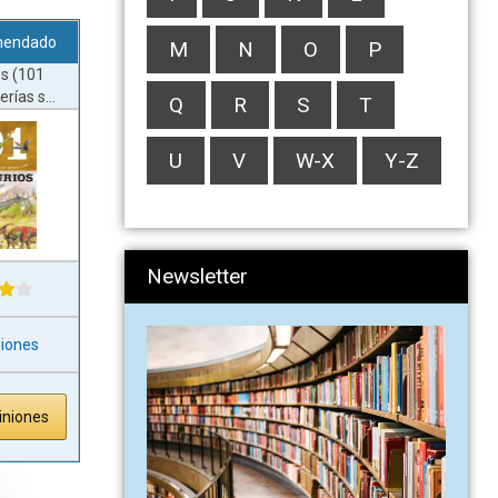
mendado
M
N
O
P
os (101
rías s...
Q
R
S
T
U
V
W-X
Y-Z
Newsletter
niones
iniones