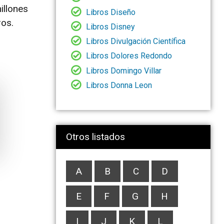
illones
Libros Diseño
ros.
Libros Disney
Libros Divulgación Científica
Libros Dolores Redondo
Libros Domingo Villar
Libros Donna Leon
Otros listados
A
B
C
D
E
F
G
H
I
J
K
L