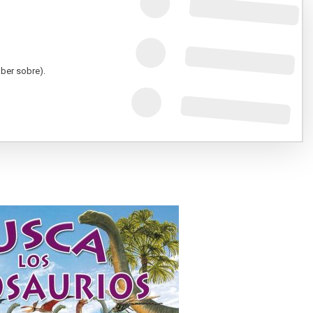
ber sobre).
iento y consulta).
leta.
rios.