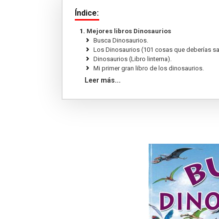
Índice:
Mejores libros Dinosaurios
Busca Dinosaurios.
Los Dinosaurios (101 cosas que deberías sa
Dinosaurios (Libro linterna).
Mi primer gran libro de los dinosaurios.
Dinosaurios. La enciclopedia visual (Conocim
Leer más...
¡Que vienen los dinosaurios!.
Los dinosaurios (Mundo maravilloso).
Dinopedia: La guía de dinosaurios más comp
Enciclopedia de Dinosaurios.
El libro de los dinosaurios.
Récords y curiosidades de los dinosaurios .
1.000 Preguntas y respuestas sobre dinosau