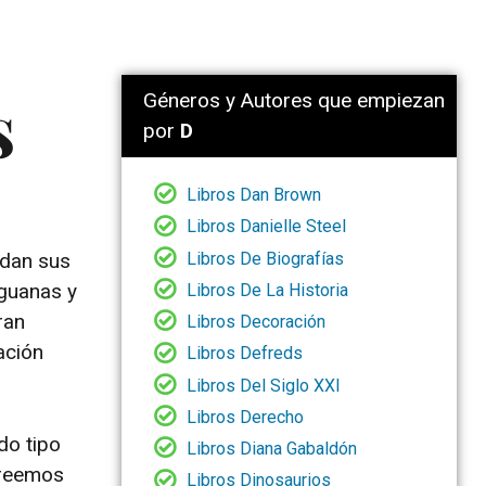
s
Géneros y Autores que empiezan
por
D
Libros Dan Brown
Libros Danielle Steel
Libros De Biografías
edan sus
iguanas y
Libros De La Historia
ran
Libros Decoración
ación
Libros Defreds
Libros Del Siglo XXI
Libros Derecho
do tipo
Libros Diana Gabaldón
Creemos
Libros Dinosaurios