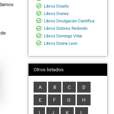
podamos
Libros Diseño
Libros Disney
Libros Divulgación Científica
Libros Dolores Redondo
 de
Libros Domingo Villar
Libros Donna Leon
Otros listados
A
B
C
D
E
F
G
H
I
J
K
L