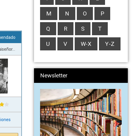
M
N
O
P
Q
R
S
T
mendado
U
V
W-X
Y-Z
iseñor...
Newsletter
niones