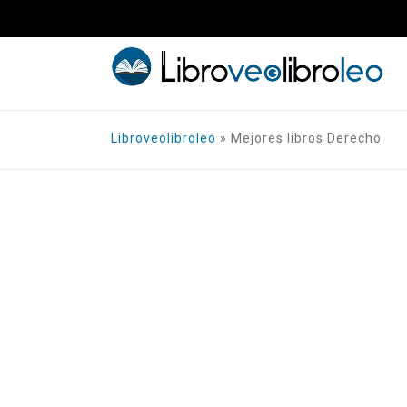
Saltar
al
contenido
Libroveolibroleo
»
Mejores libros Derecho