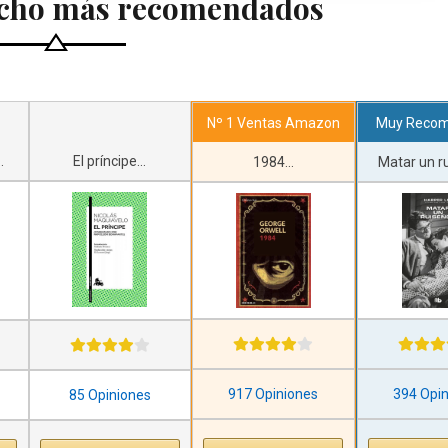
echo más recomendados
Nº 1 Ventas Amazon
Muy Reco
.
El príncipe...
1984...
Matar un ru
917 Opiniones
394 Opi
85 Opiniones