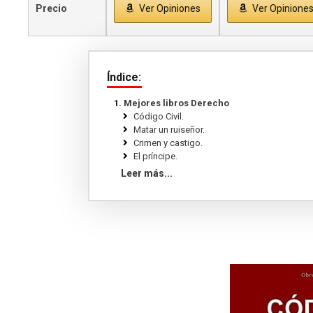
Precio
Ver Opiniones
Ver Opinione
Índice:
Mejores libros Derecho
Código Civil.
Matar un ruiseñor.
Crimen y castigo.
El príncipe.
A sangre fría.
Leer más...
Vigilar y castigar.
El miedo a la libertad.
El informe pelícano.
El proceso.
Leviatan.
El alma de la toga.
Teoría pura del derecho.
El mercader de Venecia. Como gustéis.
De los delitos y de las penas.
La democracia en América, 1.