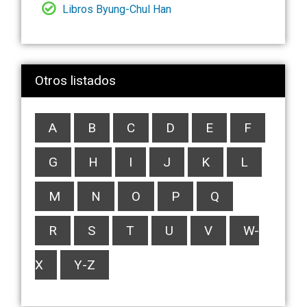
Libros Byung-Chul Han
Otros listados
A
B
C
D
E
F
G
H
I
J
K
L
M
N
O
P
Q
R
S
T
U
V
W-
X
Y-Z