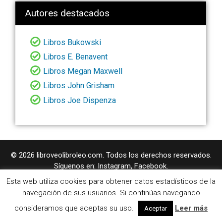
Autores destacados
Libros Bukowski
Libros E. Benavent
Libros Megan Maxwell
Libros John Grisham
Libros Joe Dispenza
© 2026 libroveolibroleo.com. Todos los derechos reservados.
Síguenos en:
Instagram
,
Facebook
.
Esta web utiliza cookies para obtener datos estadísticos de la
LIBROVEOLIBROLEO.COM ESTÁ ADHERIDO AL PROGRAMA DE AFILIADOS DE
navegación de sus usuarios. Si continúas navegando
AMAZON. A TRAVÉS DEL CUAL SE OBTIENE UNA PEQUEÑA COMISIÓN TRAS
REALIZARSE UNA COMPRA. NO SUPONE UN COSTE PARA EL USUARIO, EN
consideramos que aceptas su uso.
Leer más
Aceptar
CAMBIO A NOSOTROS NOS PERMITE CONTINUAR TRABAJANDO DÍA A DÍA