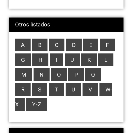
Otros listados
A
B
C
D
E
F
G
H
I
J
K
L
M
N
O
P
Q
R
S
T
U
V
W-
X
Y-Z