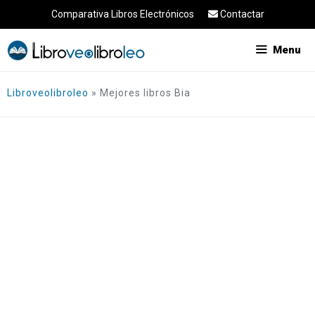
Saltar
Comparativa Libros Electrónicos
Contactar
al
contenido
Menu
Libroveolibroleo
»
Mejores libros Bia