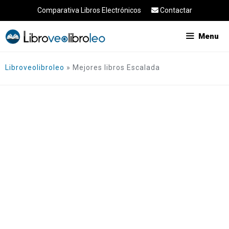
Saltar
Comparativa Libros Electrónicos
Contactar
al
contenido
Menu
Libroveolibroleo
»
Mejores libros Escalada