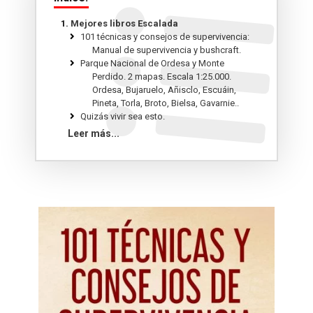
Mejores libros Escalada
101 técnicas y consejos de supervivencia:
Manual de supervivencia y bushcraft.
Parque Nacional de Ordesa y Monte
Perdido. 2 mapas. Escala 1:25.000.
Ordesa, Bujaruelo, Añisclo, Escuáin,
Pineta, Torla, Broto, Bielsa, Gavarnie..
Quizás vivir sea esto.
Guerreros de la roca.
Leer más...
Entrenamiento para escalada. El manual
definitivo para mejorar tu rendimiento.
Dónde escalar en España. 1.227 zonas
deportiva, búlder, psicobloc.
Reinhold Messner. Vida de un superviviente.
Los conquistadores de lo inútil.
Montañas de una vida.
¿Vamos, o qué?: Recorriendo Pirineos sin
saco de dormir.
Alpinismo invernal, manual práctico de
escalada en nieve, hielo y mixto.
Entrenamiento para Atletas de montaña. El
manual definitivo para esquiadores y