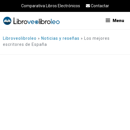
Saltar
Comparativa Libros Electrónicos
Contactar
al
contenido
Menu
Libroveolibroleo
»
Noticias y reseñas
»
Los mejores
escritores de España