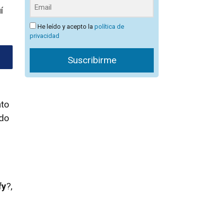
í
He leído y acepto la
política de
privacidad
Suscribirme
nto
ado
fy
?,