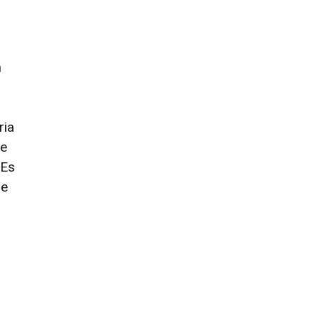
n
ria
de
 Es
ue