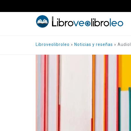
Saltar
al
contenido
Libroveolibroleo
»
Noticias y reseñas
»
Audiol