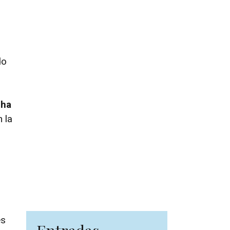
do
 ha
 la
es