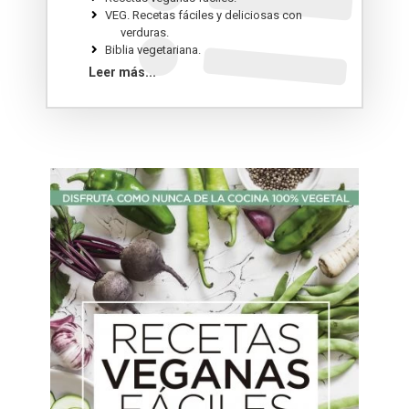
VEG. Recetas fáciles y deliciosas con
verduras.
Biblia vegetariana.
Nutrición esencial.
Leer más...
Simplísimo. El libro de cocina vegetariana +
fácil del mundo.
1.101 Recetas Vegetarianas.
Recetas y principios de la cocina
vegetariana.
Delicias Kitchen.
Cocina vegetariana para Dummies.
Mis recetas vegetarianas.
La comida en boles.