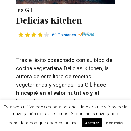
Isa Gil
Delicias Kitchen
69 Opiniones
Tras el éxito cosechado con su blog de
cocina vegetariana Delicias Kitchen, la
autora de este libro de recetas
vegetarianas y veganas, Isa Gil,
hace
hincapié en el valor nutritivo y el
bienestar
que nos puede aportar una
Esta web utiliza cookies para obtener datos estadísticos de la
dieta exenta de carne.
navegación de sus usuarios. Si continúas navegando
consideramos que aceptas su uso.
Leer más
Aceptar
Aparte de numerosas recetas que te