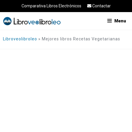
Saltar
Comparativa Libros Electrónicos
Contactar
al
contenido
Menu
Libroveolibroleo
»
Mejores libros Recetas Vegetarianas