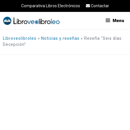
Saltar
Comparativa Libros Electrónicos
Contactar
al
contenido
Menu
Libroveolibroleo
»
Noticias y reseñas
»
Reseña “Seis días:
Decepción”