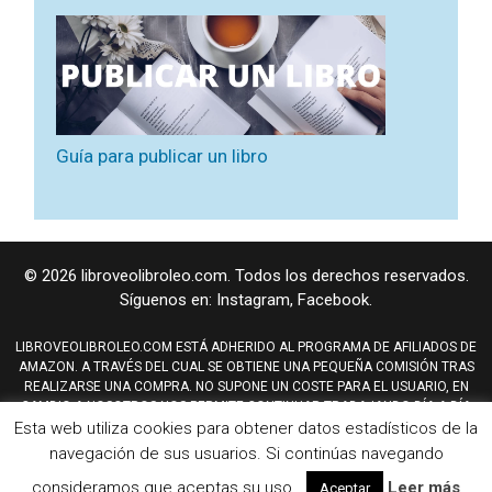
Guía para publicar un libro
© 2026 libroveolibroleo.com. Todos los derechos reservados.
Síguenos en:
Instagram
,
Facebook
.
LIBROVEOLIBROLEO.COM ESTÁ ADHERIDO AL PROGRAMA DE AFILIADOS DE
AMAZON. A TRAVÉS DEL CUAL SE OBTIENE UNA PEQUEÑA COMISIÓN TRAS
REALIZARSE UNA COMPRA. NO SUPONE UN COSTE PARA EL USUARIO, EN
CAMBIO A NOSOTROS NOS PERMITE CONTINUAR TRABAJANDO DÍA A DÍA
PARA MEJORAR EL SITIO WEB.
Esta web utiliza cookies para obtener datos estadísticos de la
AMAZON Y TAMBIÉN EL LOGO DE AMAZON SON MARCAS REGISTRADAS DE
navegación de sus usuarios. Si continúas navegando
AMAZON.COM, INC, O SUS AFILIADOS.
Mapa del sitio
,
Aviso Legal
,
Política de Privacidad
,
Cookies
consideramos que aceptas su uso.
Leer más
Aceptar