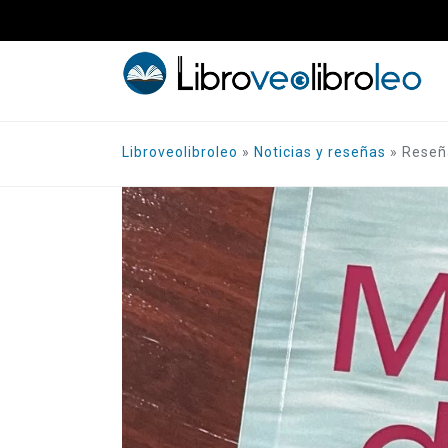
Saltar
al
contenido
Libroveolibroleo
»
Noticias y reseñas
»
Reseña