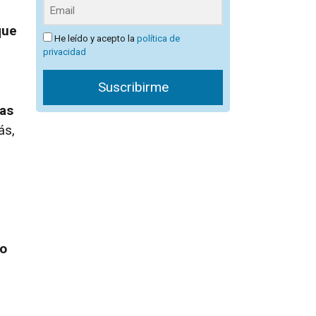
que
He leído y acepto la
política de
privacidad
Suscribirme
tas
ás,
no