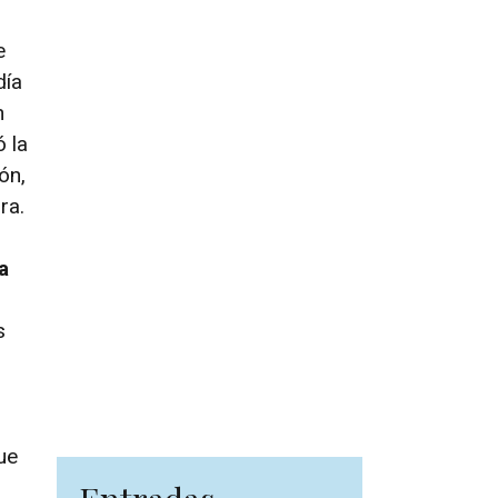
e
día
n
 la
ón,
ra.
a
s
ue