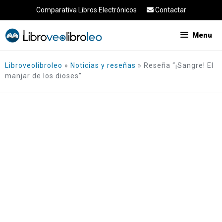
Saltar
Comparativa Libros Electrónicos
Contactar
al
contenido
Menu
Libroveolibroleo
»
Noticias y reseñas
»
Reseña “¡Sangre! El
manjar de los dioses”