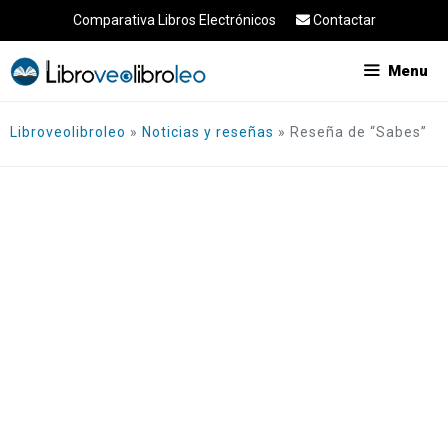
Saltar
Comparativa Libros Electrónicos
Contactar
al
contenido
Menu
Libroveolibroleo
»
Noticias y reseñas
»
Reseña de “Sabes”