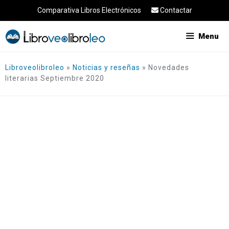
Saltar
Comparativa Libros Electrónicos
Contactar
al
contenido
Menu
Libroveolibroleo
»
Noticias y reseñas
»
Novedades
literarias Septiembre 2020