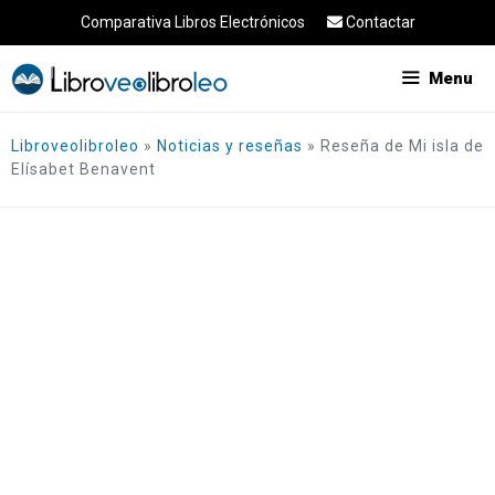
Saltar
Comparativa Libros Electrónicos
Contactar
al
contenido
Menu
Libroveolibroleo
»
Noticias y reseñas
»
Reseña de Mi isla de
Elísabet Benavent