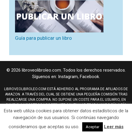
Guía para publicar un libro
© 2026 libroveolibroleo.com. Todos los derechos reservados.
Síguenos en:
Instagram
,
Facebook
.
LIBROVEOLIBROLEO.COM ESTÁ ADHERIDO AL PROGRAMA DE AFILIADOS DE
AMAZON. A TRAVÉS DEL CUAL SE OBTIENE UNA PEQUEÑA COMISIÓN TRAS
REALIZARSE UNA COMPRA. NO SUPONE UN COSTE PARA EL USUARIO, EN
CAMBIO A NOSOTROS NOS PERMITE CONTINUAR TRABAJANDO DÍA A DÍA
Esta web utiliza cookies para obtener datos estadísticos de la
PARA MEJORAR EL SITIO WEB.
AMAZON Y TAMBIÉN EL LOGO DE AMAZON SON MARCAS REGISTRADAS DE
navegación de sus usuarios. Si continúas navegando
AMAZON.COM, INC, O SUS AFILIADOS.
consideramos que aceptas su uso.
Leer más
Mapa del sitio
,
Aviso Legal
,
Política de Privacidad
,
Cookies
Aceptar