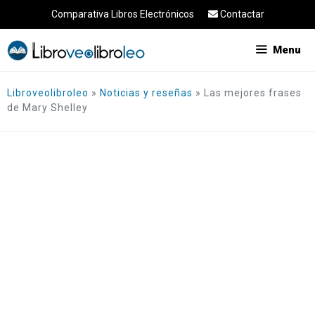
Saltar
Comparativa Libros Electrónicos
Contactar
al
contenido
Menu
Libroveolibroleo
»
Noticias y reseñas
»
Las mejores frases
de Mary Shelley