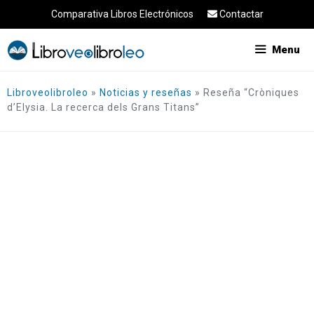
Saltar
Comparativa Libros Electrónicos
Contactar
al
contenido
Menu
Libroveolibroleo
»
Noticias y reseñas
»
Reseña “Cròniques
d’Elysia. La recerca dels Grans Titans”