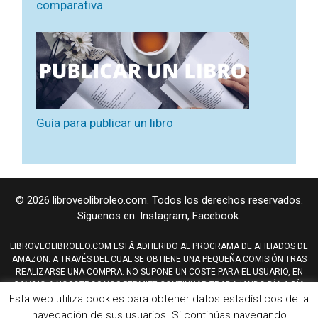
comparativa
Guía para publicar un libro
© 2026 libroveolibroleo.com. Todos los derechos reservados.
Síguenos en:
Instagram
,
Facebook
.
LIBROVEOLIBROLEO.COM ESTÁ ADHERIDO AL PROGRAMA DE AFILIADOS DE
AMAZON. A TRAVÉS DEL CUAL SE OBTIENE UNA PEQUEÑA COMISIÓN TRAS
REALIZARSE UNA COMPRA. NO SUPONE UN COSTE PARA EL USUARIO, EN
CAMBIO A NOSOTROS NOS PERMITE CONTINUAR TRABAJANDO DÍA A DÍA
PARA MEJORAR EL SITIO WEB.
Esta web utiliza cookies para obtener datos estadísticos de la
AMAZON Y TAMBIÉN EL LOGO DE AMAZON SON MARCAS REGISTRADAS DE
navegación de sus usuarios. Si continúas navegando