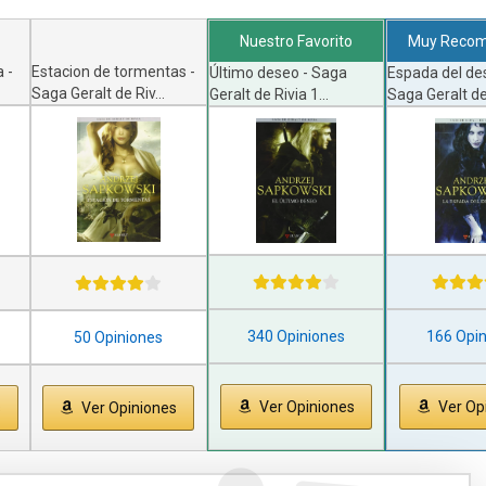
Nuestro Favorito
Muy Reco
 -
Estacion de tormentas -
Último deseo - Saga
Espada del des
Saga Geralt de Riv...
Geralt de Rivia 1...
Saga Geralt de 
340 Opiniones
166 Opi
50 Opiniones
Ver Opiniones
Ver Op
s
Ver Opiniones