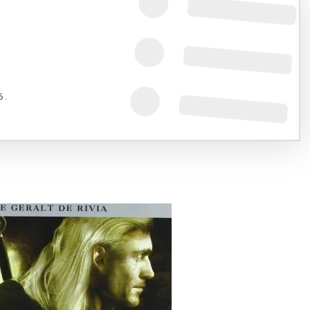
 .
8.
lt de Rivia y la saga The Witcher.