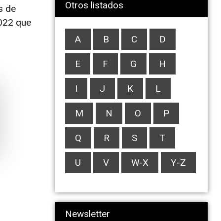
Otros listados
s de
2022 que
A
B
C
D
E
F
G
H
I
J
K
L
M
N
O
P
Q
R
S
T
U
V
W-X
Y-Z
Newsletter