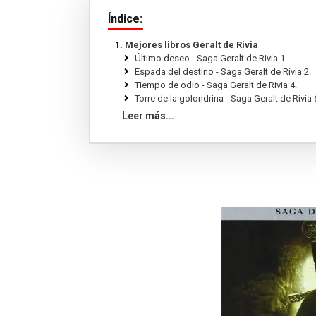
Índice:
Mejores libros Geralt de Rivia
Último deseo - Saga Geralt de Rivia 1.
Espada del destino - Saga Geralt de Rivia 2.
Tiempo de odio - Saga Geralt de Rivia 4.
Torre de la golondrina - Saga Geralt de Rivia 6
Estacion de tormentas - Saga Geralt de Rivia 
Leer más...
Dama Del Lago, La Vii Geralt Rivia.
El legado del lobo blanco: El universo de Gera