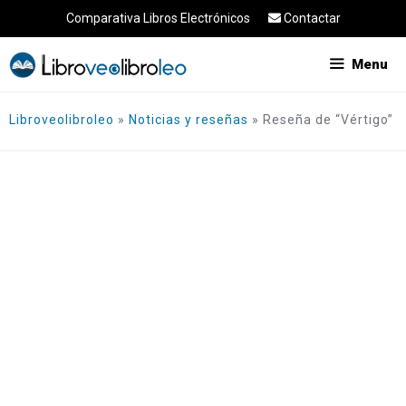
Saltar
Comparativa Libros Electrónicos
Contactar
al
contenido
Menu
Libroveolibroleo
»
Noticias y reseñas
»
Reseña de “Vértigo”