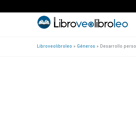
Saltar
al
contenido
Libroveolibroleo
»
Géneros
»
Desarrollo pers