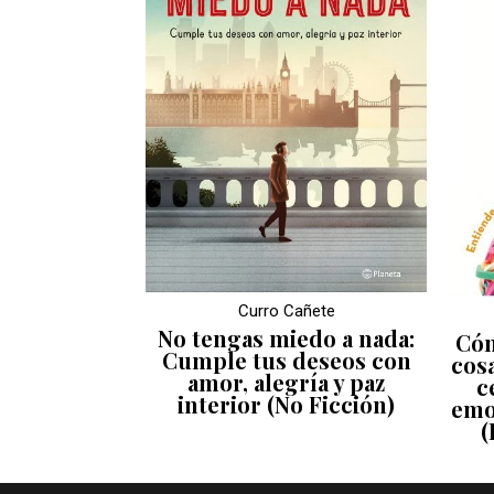
Curro Cañete
No tengas miedo a nada:
Cóm
Cumple tus deseos con
cos
amor, alegría y paz
c
interior (No Ficción)
emo
(