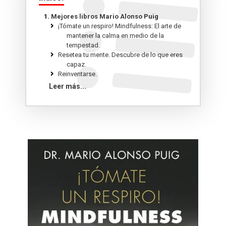
Mejores libros Mario Alonso Puig
¡Tómate un respiro! Mindfulness: El arte de
mantener la calma en medio de la
tempestad.
Resetea tu mente. Descubre de lo que eres
capaz.
Reinventarse.
El cociente agallas: Sé valiente, cambia tu
Leer más...
vida.
Vivir es un asunto urgente: No son las
montañas las que hemos de conquistar,
sino a nosotros mismos.
El guardián de la verdad y la tercera puerta
del tiempo: ¿Para qué has venido a este
mundo?.
Tus tres superpoderes para lograr una vida
más sana, próspera y feliz.
Madera de líder.
Ahora yo.