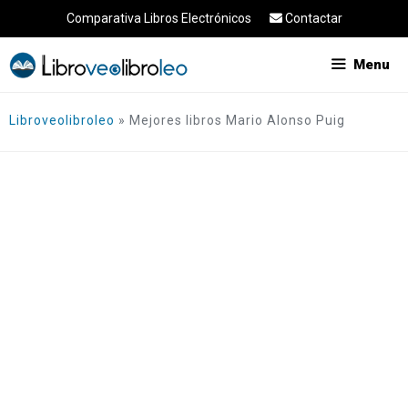
Saltar
Comparativa Libros Electrónicos
Contactar
al
contenido
Menu
Libroveolibroleo
»
Mejores libros Mario Alonso Puig