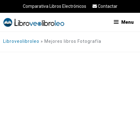
Saltar
Comparativa Libros Electrónicos
Contactar
al
contenido
Menu
Libroveolibroleo
»
Mejores libros Fotografía