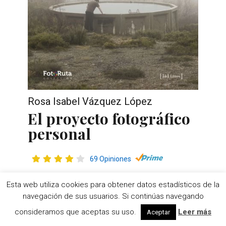
Rosa Isabel Vázquez López
El proyecto fotográfico
personal
69 Opiniones
Esta web utiliza cookies para obtener datos estadísticos de la
navegación de sus usuarios. Si continúas navegando
Estamos acostumbrados a ir a
consideramos que aceptas su uso.
Leer más
Aceptar
exposiciones y ver el producto final: la