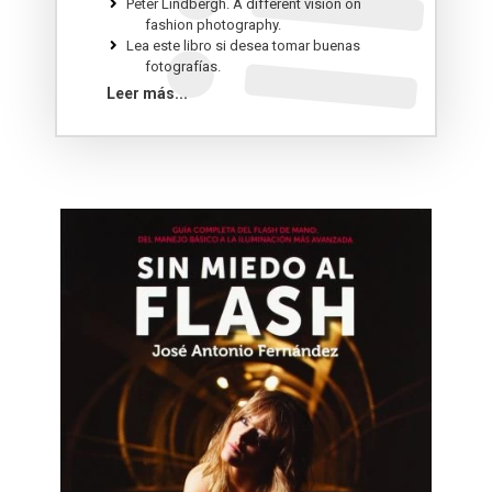
Peter Lindbergh. A different vision on
fashion photography.
Lea este libro si desea tomar buenas
fotografías.
Los secretos de la fotografía. Guía de
Leer más...
campo.
Domina tu cámara. Descubre los secretos
de la fotografía digital.
Ayúdame a mirar. La biblia del reportaje
gráfico.
Fotografía de calle. Memoria de la ciudad.
El proyecto fotográfico personal.
Domina el retoque con Photoshop.
Los fundamentos de la fotografía.
El arte de la composición.
Fotografía digital para Dummies.
Fotografía con móviles.
Fotografía. La historia visual definitiva.
Fotografía infantil: Técnica y estilos: 30.
Fotografía nocturna. Paisajes en la noche.