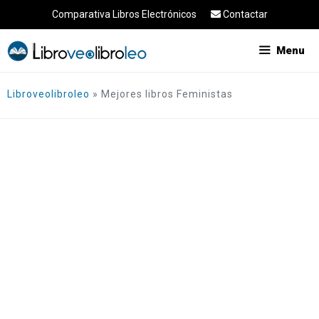
Saltar
Comparativa Libros Electrónicos
Contactar
al
contenido
Menu
Libroveolibroleo
»
Mejores libros Feministas