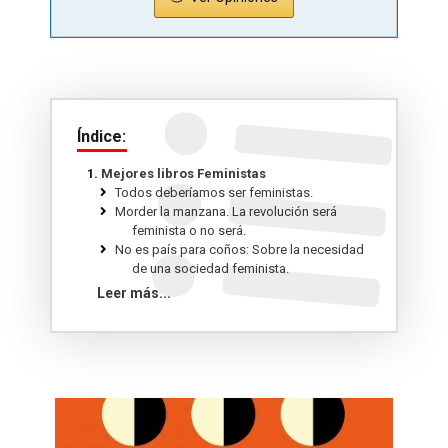
Índice:
Mejores libros Feministas
Todos deberíamos ser feministas.
Morder la manzana. La revolución será
feminista o no será.
No es país para coños: Sobre la necesidad
de una sociedad feminista.
El libro de actividades feministas.
Leer más...
Las mujeres que aman demasiado.
Querida Ljeawele. Cómo educar en el
feminismo.
Luna Roja. Taller de la hechicera.
El libro que todo hombre debe leer: con dos
cojones. Cómo alcanzar la felicidad, el
éxito y el amor liberando tu magnetismo
natural.